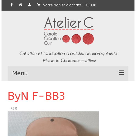
Votre panier d'achats
-
0,00
€
Menu
L’Atelier
ByN F-BB3
Collection
|
0
Commandes particulières
E-Boutique