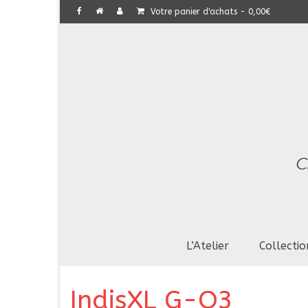
Votre panier d'achats
-
0,00
€
L’Atelier
Collectio
IndisXL G-O3