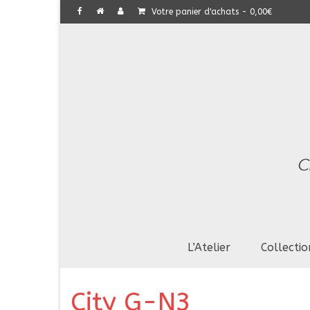
Votre panier d'achats
-
0,00
€
L’Atelier
Collectio
City G-N3