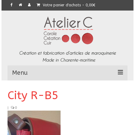
Votre panier d'achats
-
0,00
€
Menu
L’Atelier
City R-B5
Collection
|
0
Commandes particulières
E-Boutique