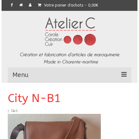
Votre panier d'achats
-
0,00
€
Menu
L’Atelier
City N-B1
Collection
|
0
Commandes particulières
E-Boutique