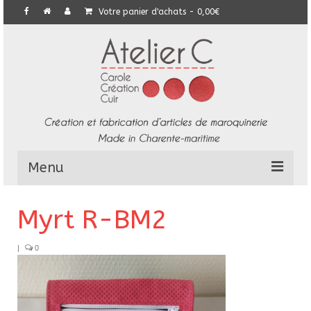
Votre panier d'achats
-
0,00
€
Menu
L’Atelier
Myrt R-BM2
Collection
|
0
Commandes particulières
E-Boutique