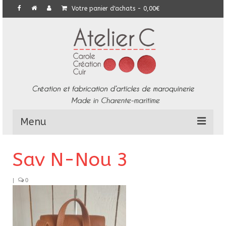
Votre panier d'achats
-
0,00
€
Menu
L’Atelier
Sav N-Nou 3
Collection
|
0
Commandes particulières
E-Boutique