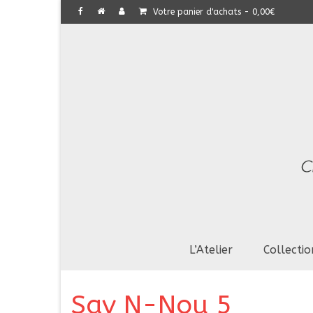
Votre panier d'achats
-
0,00
€
L’Atelier
Collectio
Sav N-Nou 5