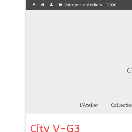
Votre panier d'achats
-
0,00
€
L’Atelier
Collectio
City V-G3