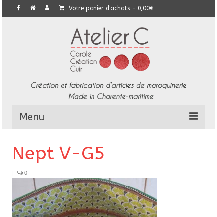
Votre panier d'achats
-
0,00
€
Menu
L’Atelier
Nept V-G5
Collection
|
0
Commandes particulières
E-Boutique