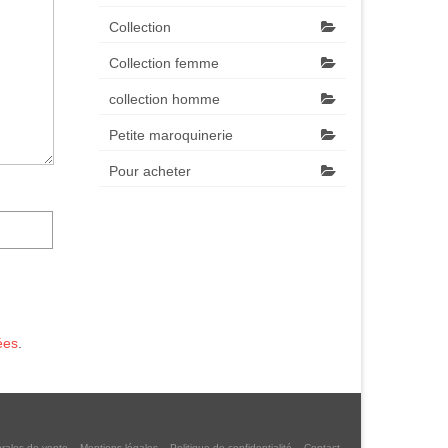
Collection
Collection femme
collection homme
Petite maroquinerie
Pour acheter
ées
.
rales de vente
Mentions légales
Politique de confidentialité
Contact