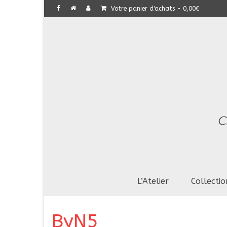
Votre panier d'achats
-
0,00
€
L’Atelier
Collectio
ByN5