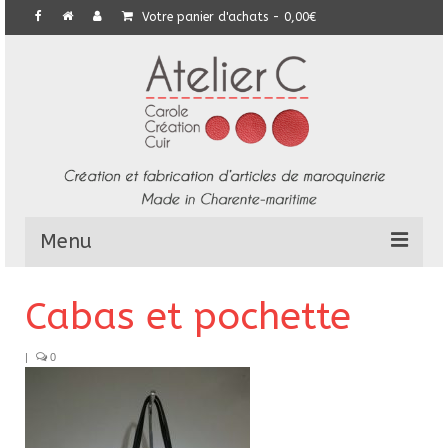
Votre panier d'achats
-
0,00
€
Menu
L’Atelier
Cabas et pochette
Collection
|
0
Commandes particulières
E-Boutique