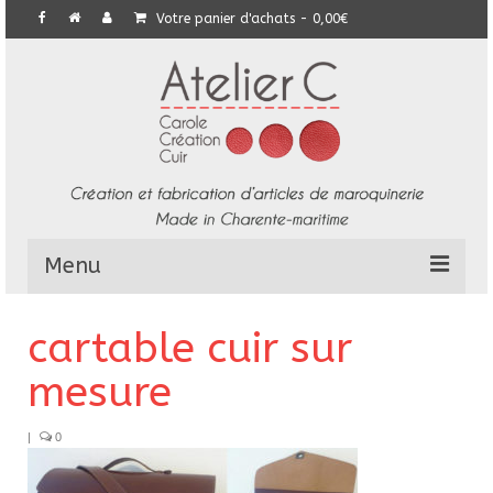
Votre panier d'achats
-
0,00
€
Menu
L’Atelier
cartable cuir sur
Collection
mesure
Commandes particulières
|
0
E-Boutique