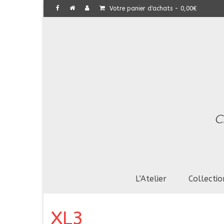
Votre panier d'achats
-
0,00
€
L’Atelier
Collectio
XL3