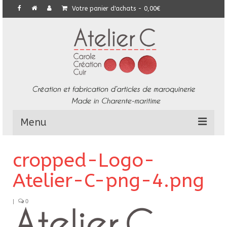
Votre panier d'achats
-
0,00
€
Menu
L’Atelier
cropped-Logo-
Collection
Atelier-C-png-4.png
Commandes particulières
|
0
E-Boutique