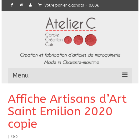
Votre panier d'achats
-
0,00
€
Menu
L’Atelier
Affiche Artisans d’Art
Collection
Saint Emilion 2020
Commandes particulières
copie
E-Boutique
|
0