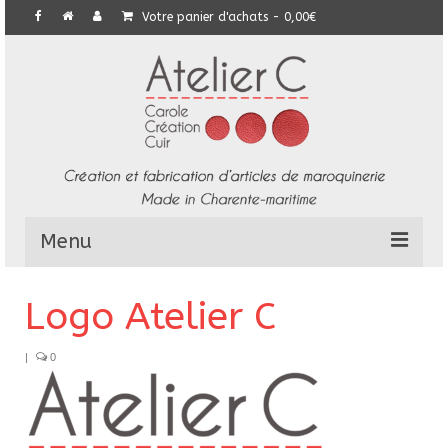
Votre panier d'achats
-
0,00
€
Menu
L’Atelier
Logo Atelier C
Collection
|
0
Commandes particulières
E-Boutique