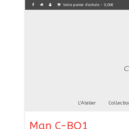
Votre panier d'achats
-
0,00
€
L’Atelier
Collectio
Man C-BO1