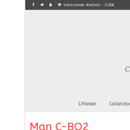
Votre panier d'achats
-
0,00
€
L’Atelier
Collectio
Man C-BO2