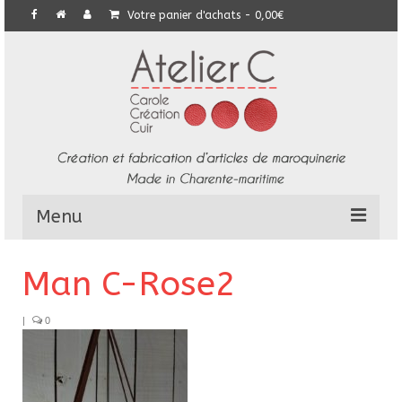
Votre panier d'achats
-
0,00
€
Menu
L’Atelier
Man C-Rose2
Collection
|
0
Commandes particulières
E-Boutique