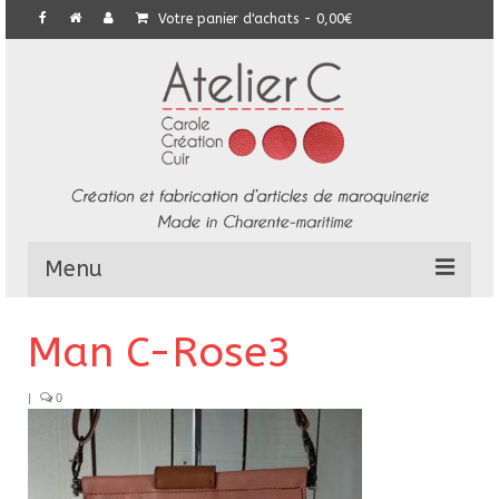
Votre panier d'achats
-
0,00
€
Menu
L’Atelier
Man C-Rose3
Collection
|
0
Commandes particulières
E-Boutique