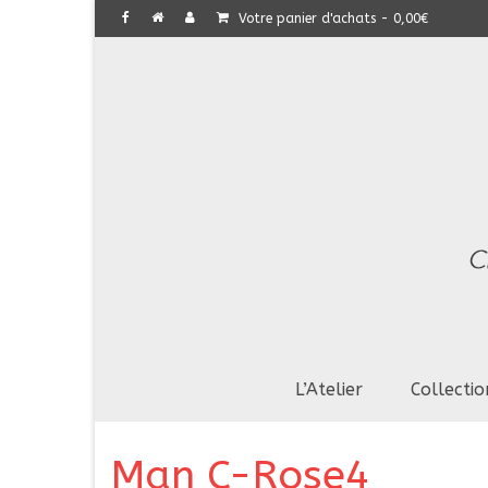
Votre panier d'achats
-
0,00
€
L’Atelier
Collectio
Man C-Rose4