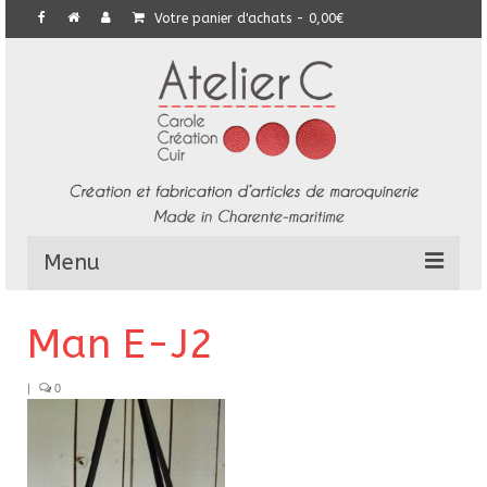
Votre panier d'achats
-
0,00
€
Menu
L’Atelier
Man E-J2
Collection
|
0
Commandes particulières
E-Boutique