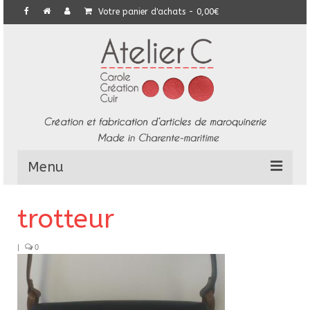
Votre panier d'achats
-
0,00
€
Menu
L’Atelier
trotteur
Collection
|
0
Commandes particulières
E-Boutique