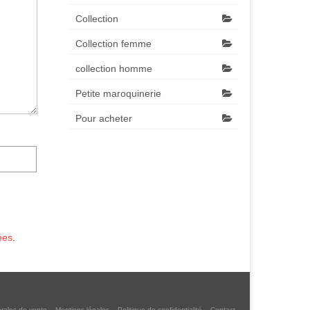
Collection
Collection femme
collection homme
Petite maroquinerie
Pour acheter
ées
.
rales de vente
Mentions légales
Politique de confidentialité
Contact