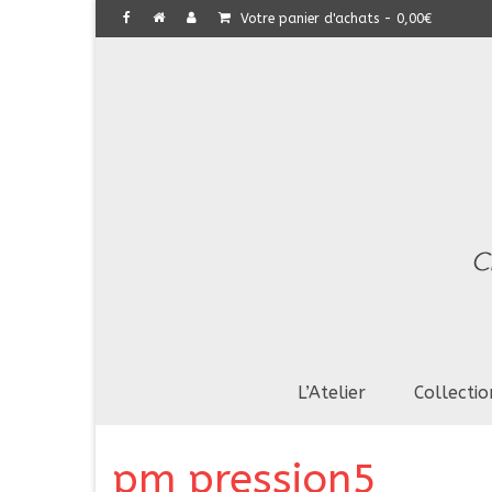
Votre panier d'achats
-
0,00
€
L’Atelier
Collectio
pm pression5