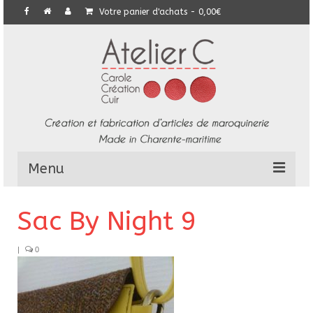
Votre panier d'achats
-
0,00
€
Menu
L’Atelier
Sac By Night 9
Collection
|
0
Commandes particulières
E-Boutique