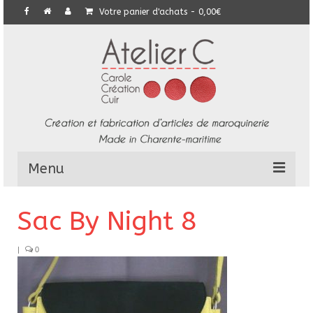
Votre panier d'achats
-
0,00
€
Menu
L’Atelier
Sac By Night 8
Collection
|
0
Commandes particulières
E-Boutique