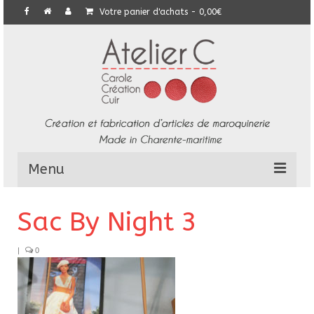
Votre panier d'achats
-
0,00
€
Menu
L’Atelier
Sac By Night 3
Collection
|
0
Commandes particulières
E-Boutique