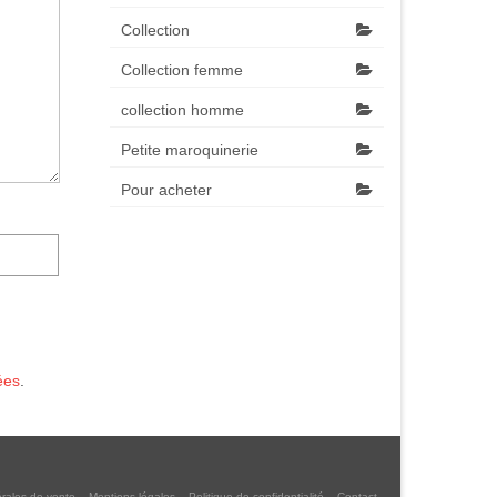
Collection
Collection femme
collection homme
Petite maroquinerie
Pour acheter
ées
.
rales de vente
Mentions légales
Politique de confidentialité
Contact