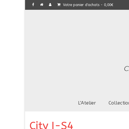
Votre panier d'achats
-
0,00
€
L’Atelier
Collectio
City I-S4