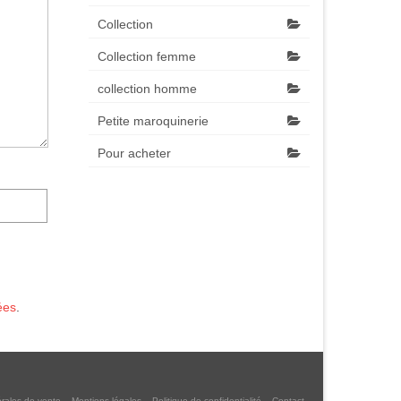
Collection
Collection femme
collection homme
Petite maroquinerie
Pour acheter
ées
.
rales de vente
Mentions légales
Politique de confidentialité
Contact