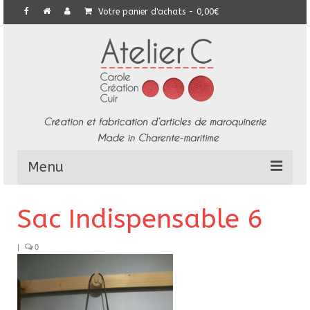
Votre panier d'achats
-
0,00
€
Menu
L’Atelier
Sac Indispensable 6
Collection
|
0
Commandes particulières
E-Boutique