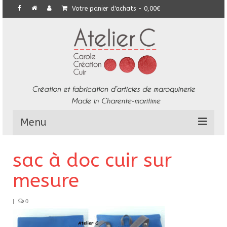
Votre panier d'achats
-
0,00
€
Menu
L’Atelier
sac à doc cuir sur
Collection
mesure
Commandes particulières
|
0
E-Boutique