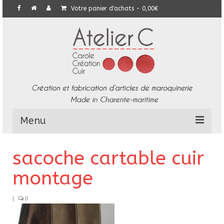
Votre panier d'achats
-
0,00
€
Menu
L’Atelier
sacoche cartable cuir
Collection
montage
Commandes particulières
|
0
E-Boutique