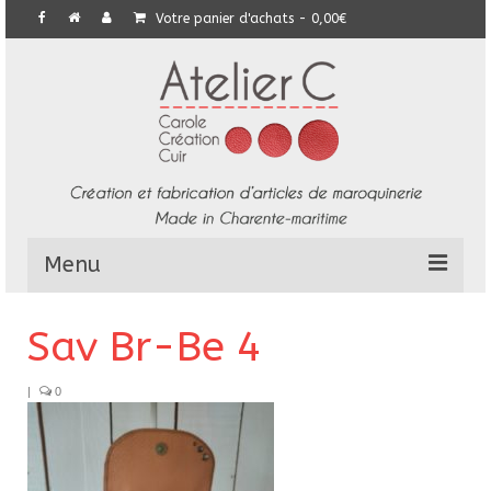
Votre panier d'achats
-
0,00
€
Menu
L’Atelier
Sav Br-Be 4
Collection
|
0
Commandes particulières
E-Boutique