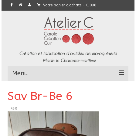
Votre panier d'achats
-
0,00
€
Menu
L’Atelier
Sav Br-Be 6
Collection
|
0
Commandes particulières
E-Boutique