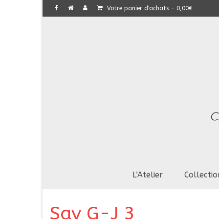
Votre panier d'achats
-
0,00
€
L’Atelier
Collectio
Sav G-J 3