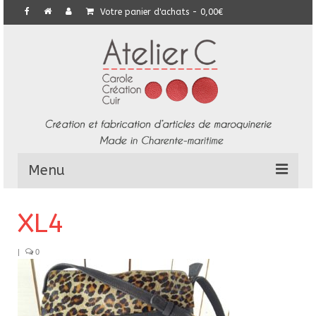
Votre panier d'achats
-
0,00
€
Menu
L’Atelier
XL4
Collection
|
0
Commandes particulières
E-Boutique